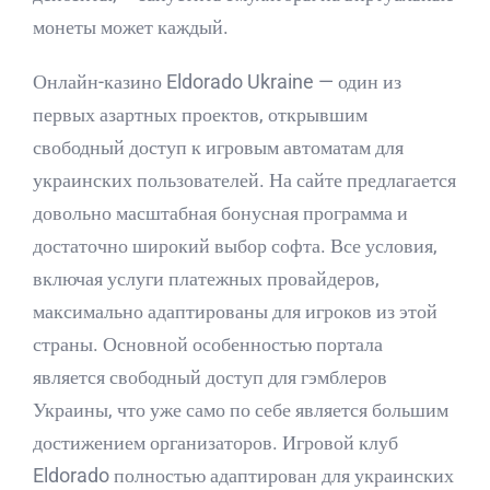
монеты может каждый.
Онлайн-казино Eldorado Ukraine — один из
первых азартных проектов, открывшим
свободный доступ к игровым автоматам для
украинских пользователей. На сайте предлагается
довольно масштабная бонусная программа и
достаточно широкий выбор софта. Все условия,
включая услуги платежных провайдеров,
максимально адаптированы для игроков из этой
страны. Основной особенностью портала
является свободный доступ для гэмблеров
Украины, что уже само по себе является большим
достижением организаторов. Игровой клуб
Eldorado полностью адаптирован для украинских