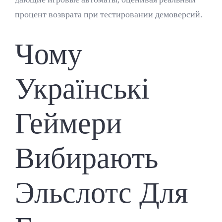
процент возврата при тестировании демоверсий.
Чому
Українські
Геймери
Вибирають
Эльслотс Для