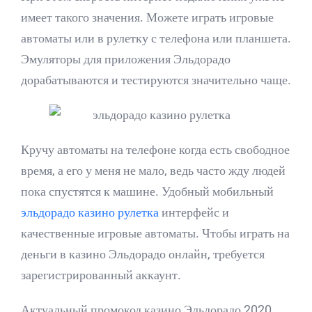
имеет такого значения. Можете играть игровые
автоматы или в рулетку с телефона или планшета.
Эмуляторы для приложения Эльдорадо
дорабатываются и тестируются значительно чаще.
Кручу автоматы на телефоне когда есть свободное
время, а его у меня не мало, ведь часто жду людей
пока спустятся к машине. Удобный мобильный
эльдорадо казино рулетка
интерфейс и
качественные игровые автоматы. Чтобы играть на
деньги в казино Эльдорадо онлайн, требуется
зарегистрированный аккаунт.
Актуальный промокод казино Эльдорадо 2020