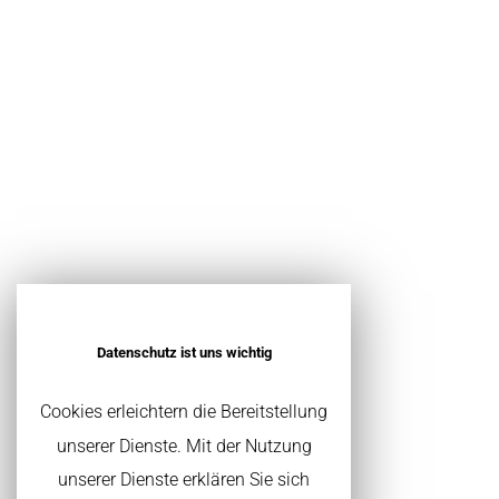
Datenschutz ist uns wichtig
Cookies erleichtern die Bereitstellung
unserer Dienste. Mit der Nutzung
unserer Dienste erklären Sie sich