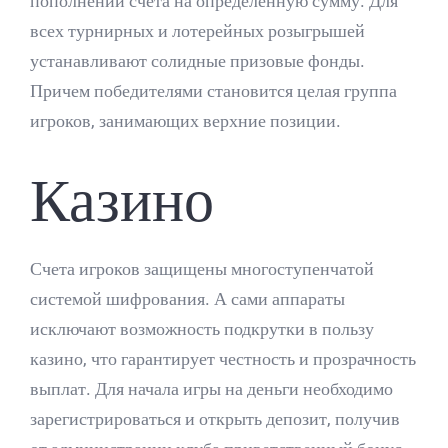
пополнении счета на определенную сумму. Для
всех турнирных и лотерейных розыгрышей
устанавливают солидные призовые фонды.
Причем победителями становится целая группа
игроков, занимающих верхние позиции.
Казино
Счета игроков защищены многоступенчатой
системой шифрования. А сами аппараты
исключают возможность подкрутки в пользу
казино, что гарантирует честность и прозрачность
выплат. Для начала игры на деньги необходимо
зарегистрироваться и открыть депозит, получив