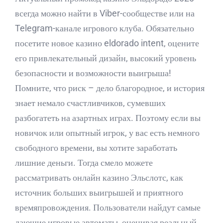
всегда можно найти в Viber-сообществе или на
Telegram-канале игрового клуба. Обязательно
посетите новое казино eldorado intent, оцените
его привлекательный дизайн, высокий уровень
безопасности и возможности выигрыша!
Помните, что риск – дело благородное, и история
знает немало счастливчиков, сумевших
разбогатеть на азартных играх. Поэтому если вы
новичок или опытный игрок, у вас есть немного
свободного времени, вы хотите заработать
лишние деньги. Тогда смело можете
рассматривать онлайн казино Эльслотс, как
источник больших выигрышей и приятного
времяпровождения. Пользователи найдут самые
дающие игровые автоматы, оценивая реальный