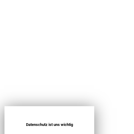
welches 1991 gegründet wurde und
mittlerweile in 2. Generation
weitergeführt wird.
K&V bietet die Planung und
Realisierung der ganzen
architektonischen Bandbreite an:
Sowohl Einfamilien- und
Mehrfamilienhäuser wie auch
Industrie- und Gewerbebau zählen
zu unserem Portfolio. Auch Bauen
im Bestand oder die sensible
Revitalisierung historischer Bauten
sind Teil des Angebots von K&V.
Datenschutz ist uns wichtig