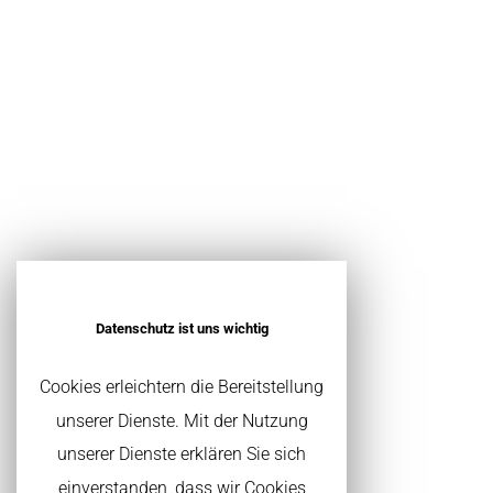
Be
Wir sind ein Familienunternehmen, w
K&V bietet die Planung und Real
Mehrfamilienhäuser wie auch Indust
sensible Revita
Datenschutz ist uns wichtig
Cookies erleichtern die Bereitstellung
unserer Dienste. Mit der Nutzung
unserer Dienste erklären Sie sich
einverstanden, dass wir Cookies