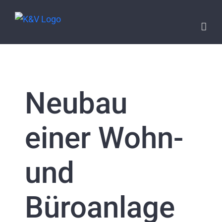
Skip
to
content
Neubau
einer Wohn-
und
Büroanlage